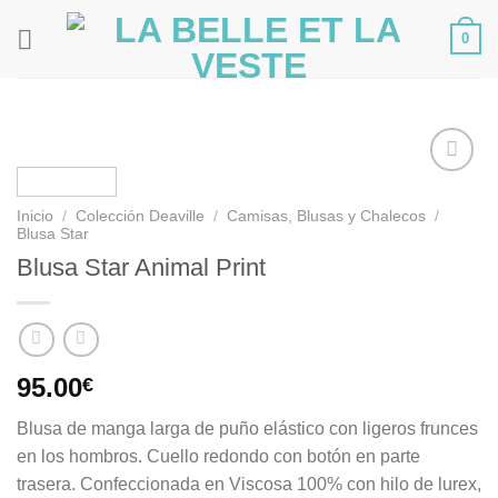
Saltar
0
al
contenido
Inicio
/
Colección Deaville
/
Camisas, Blusas y Chalecos
/
Añadir
Blusa Star
a la
Blusa Star Animal Print
lista de
deseos
95.00
€
Blusa de manga larga de puño elástico con ligeros frunces
en los hombros. Cuello redondo con botón en parte
trasera. Confeccionada en Viscosa 100% con hilo de lurex,