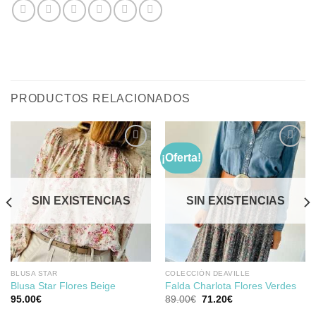
PRODUCTOS RELACIONADOS
¡Oferta!
Añadir
Añadir
a la
a la
SIN EXISTENCIAS
SIN EXISTENCIAS
lista de
lista de
deseos
deseos
BLUSA STAR
COLECCIÓN DEAVILLE
Blusa Star Flores Beige
Falda Charlota Flores Verdes
El
El
95.00
€
89.00
€
71.20
€
precio
precio