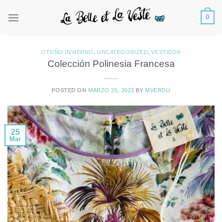
Saltar
0
al
contenido
OTOÑO INVIERNO
,
UNCATEGORIZED
,
VESTIDOS
Colección Polinesia Francesa
POSTED ON
MARZO 25, 2023
BY
MVERDU
25
Mar