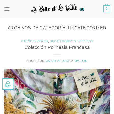
Saltar
0
al
contenido
ARCHIVOS DE CATEGORÍA:
UNCATEGORIZED
OTOÑO INVIERNO
,
UNCATEGORIZED
,
VESTIDOS
Colección Polinesia Francesa
POSTED ON
MARZO 25, 2023
BY
MVERDU
25
Mar