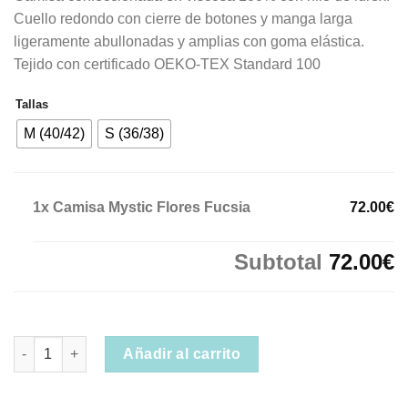
original
actual
Cuello redondo con cierre de botones y manga larga
era:
es:
ligeramente abullonadas y amplias con goma elástica.
90.00€.
72.00€.
Tejido con certificado OEKO-TEX Standard 100
Tallas
M (40/42)
S (36/38)
1x
Camisa Mystic Flores Fucsia
72.00€
Subtotal
72.00€
Camisa Mystic Flores Fucsia cantidad
Añadir al carrito