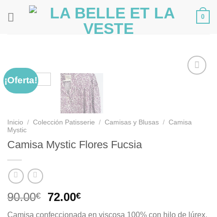
Saltar
0
al
contenido
¡Oferta!
Añadir
a la
lista de
Inicio
/
Colección Patisserie
/
Camisas y Blusas
/
Camisa
deseos
Mystic
Camisa Mystic Flores Fucsia
El
El
90.00
72.00
€
€
precio
precio
Camisa confeccionada en viscosa 100% con hilo de lúrex.