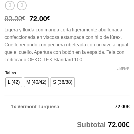
El
El
90.00
72.00
€
€
precio
precio
Ligera y fluida con manga corta ligeramente abullonada,
original
actual
confeccionada en viscosa estampada con hilo de lúrex.
era:
es:
Cuello redondo con pechera ribeteada con un vivo al igual
90.00€.
72.00€.
que el cuello. Apertura con botón en la espalda. Tela con
certificado OEKO-TEX Standard 100.
LIMPIAR
Tallas
L (42)
M (40/42)
S (36/38)
1x
Vermont Turquesa
72.00€
Subtotal
72.00€