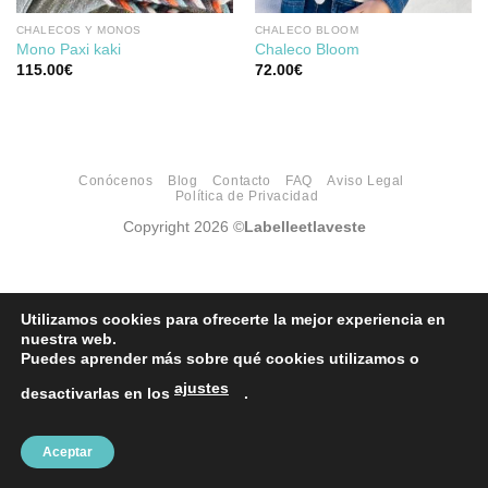
CHALECOS Y MONOS
CHALECO BLOOM
Mono Paxi kaki
Chaleco Bloom
115.00
€
72.00
€
Conócenos
Blog
Contacto
FAQ
Aviso Legal
Política de Privacidad
Copyright 2026 ©
Labelleetlaveste
Utilizamos cookies para ofrecerte la mejor experiencia en
nuestra web.
Puedes aprender más sobre qué cookies utilizamos o
ajustes
desactivarlas en los
.
Aceptar