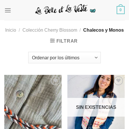
Saltar
0
al
contenido
Inicio
/
Colección Cherry Blossom
/
Chalecos y Monos
FILTRAR
Añadir
Añadir
a la
a la
SIN EXISTENCIAS
lista de
lista de
deseos
deseos