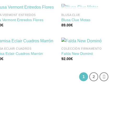
lista de
list
deseos
des
SIN EXISTENCIAS
A VERMONT ENTREDOS
BLUSA CLUE
a Vermont Entredos Flores
Blusa Clue Motas
0
€
89.00
€
Añadir
Aña
a la
a 
lista de
list
deseos
des
SA ECLAIR CUADROS
COLECCIÓN FIRMAMENTO
sa Eclair Cuadros Marrón
Falda New Dominó
0
€
92.00
€
Añadir
Aña
a la
a 
lista de
list
deseos
des
1
2