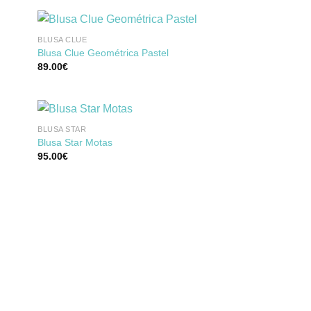
a de
lista de
eos
deseos
BLUSA CLUE
Blusa Clue Geométrica Pastel
89.00
€
dir
Añadir
la
a la
a de
lista de
eos
deseos
BLUSA STAR
Blusa Star Motas
95.00
€
dir
Añadir
la
a la
a de
lista de
eos
deseos