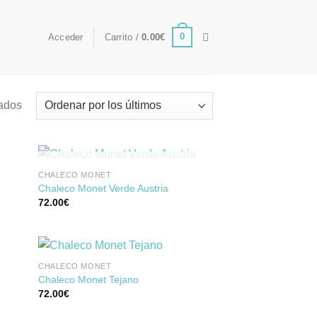
0
Acceder
Carrito /
0.00
€
tados
SIN EXISTENCIAS
CHALECO MONET
Chaleco Monet Verde Austria
72.00
€
dir
Añadir
la
a la
a de
lista de
eos
deseos
CHALECO MONET
Chaleco Monet Tejano
72.00
€
dir
Añadir
la
a la