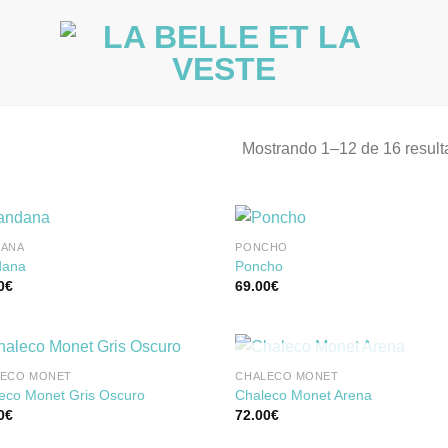
Mostrando 1–12 de 16 resul
DANA
PONCHO
dana
Poncho
0
€
69.00
€
Añadir
Aña
a la
a 
lista de
list
deseos
des
SIN EXISTENCIAS
LECO MONET
CHALECO MONET
eco Monet Gris Oscuro
Chaleco Monet Arena
0
€
72.00
€
Añadir
Aña
a la
a 