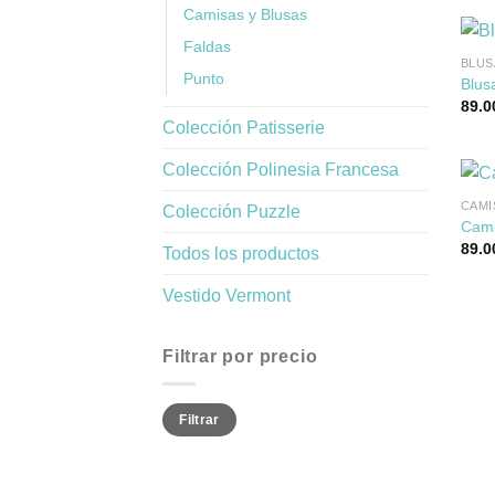
Camisas y Blusas
Faldas
BLUS
Punto
Blus
89.0
Colección Patisserie
Colección Polinesia Francesa
CAMI
Colección Puzzle
Cami
89.0
Todos los productos
Vestido Vermont
Filtrar por precio
Precio
Precio
Filtrar
mínimo
máximo