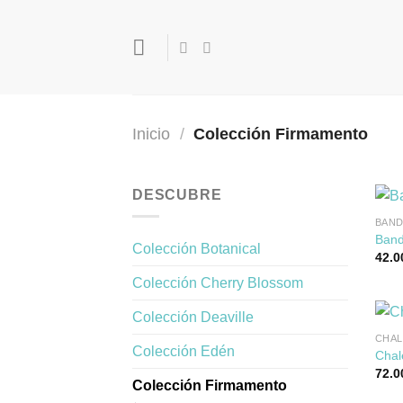
Saltar
al
contenido
Inicio
/
Colección Firmamento
DESCUBRE
BAN
Ban
Colección Botanical
42.0
Colección Cherry Blossom
Colección Deaville
CHA
Colección Edén
Chal
72.0
Colección Firmamento