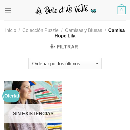
Saltar
0
al
contenido
Inicio
/
Colección Puzzle
/
Camisas y Blusas
/
Camisa
Hope Lila
FILTRAR
¡Oferta!
Añadir
a la
SIN EXISTENCIAS
lista de
deseos