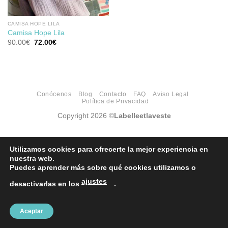
CAMISA HOPE LILA
Camisa Hope Lila
El
El
90.00
€
72.00
€
precio
precio
original
actual
era:
es:
90.00€.
72.00€.
Conócenos
Blog
Contacto
FAQ
Aviso Legal
Política de Privacidad
Copyright 2026 ©
Labelleetlaveste
Utilizamos cookies para ofrecerte la mejor experiencia en
nuestra web.
Puedes aprender más sobre qué cookies utilizamos o
ajustes
desactivarlas en los
.
Aceptar