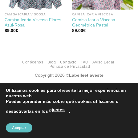
CAMISA ICARIA VISCOSA
CAMISA ICARIA VISCOSA
Camisa Icaria Viscosa Flores
Camisa Icaria Viscosa
Azul-Rosa
Geométrica Pastel
89.00
€
89.00
€
Conócenos
Blog
Contacto
FAQ
Aviso Legal
Política de Privacidad
Copyright 2026 ©
Labelleetlaveste
Utilizamos cookies para ofrecerte la mejor experiencia en
nuestra web.
Puedes aprender más sobre qué cookies utilizamos o
ajustes
desactivarlas en los
.
Aceptar