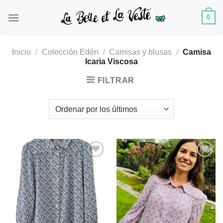
Saltar
0
al
contenido
Inicio
/
Colección Edén
/
Camisas y blusas
/
Camisa
Icaria Viscosa
FILTRAR
Añadir
Añadir
a la
a la
lista de
lista de
deseos
deseos