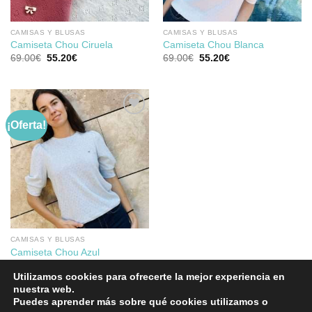
CAMISAS Y BLUSAS
CAMISAS Y BLUSAS
Camiseta Chou Ciruela
Camiseta Chou Blanca
El
El
El
El
69.00
€
55.20
€
69.00
€
55.20
€
precio
precio
precio
precio
original
actual
original
actual
era:
es:
era:
es:
69.00€.
55.20€.
69.00€.
55.20€.
¡Oferta!
Añadir
a la
lista de
deseos
CAMISAS Y BLUSAS
Camiseta Chou Azul
El
El
69.00
€
55.20
€
precio
precio
Utilizamos cookies para ofrecerte la mejor experiencia en
original
actual
nuestra web.
era:
es:
69.00€.
55.20€.
Puedes aprender más sobre qué cookies utilizamos o