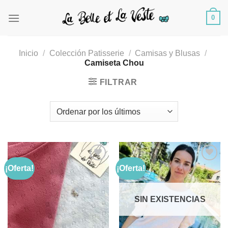
Saltar
0
al
contenido
Inicio
/
Colección Patisserie
/
Camisas y Blusas
/
Camiseta Chou
FILTRAR
¡Oferta!
¡Oferta!
Añadir
Añadir
a la
a la
SIN EXISTENCIAS
lista de
lista de
deseos
deseos