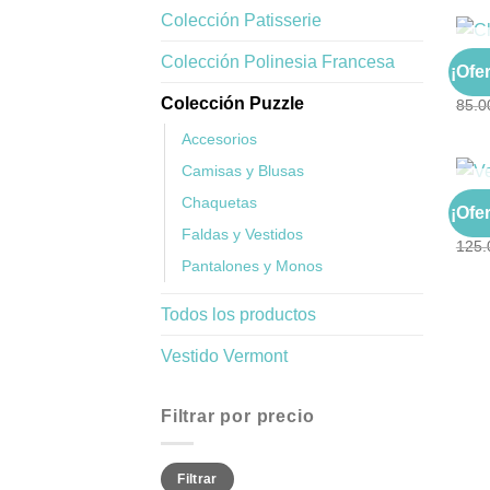
Colección Patisserie
Colección Polinesia Francesa
CHAQ
¡Ofer
Chaq
Colección Puzzle
85.0
Accesorios
Camisas y Blusas
Chaquetas
COLE
¡Ofer
Vest
Faldas y Vestidos
125.
Pantalones y Monos
Todos los productos
Vestido Vermont
Filtrar por precio
Precio
Precio
Filtrar
mínimo
máximo