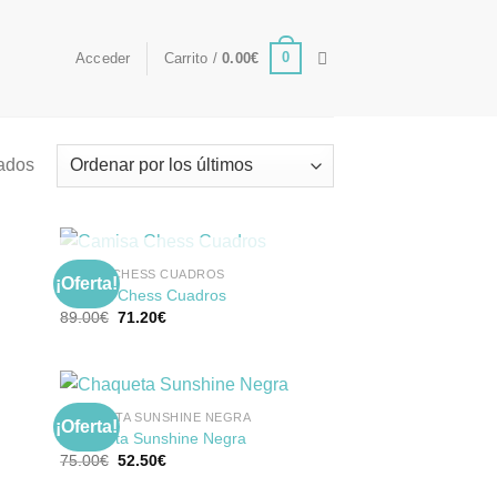
0
Acceder
Carrito /
0.00
€
tados
SIN EXISTENCIAS
CAMISA CHESS CUADROS
¡Oferta!
Camisa Chess Cuadros
El
El
89.00
€
71.20
€
dir
Añadir
precio
precio
la
a la
original
actual
a de
lista de
era:
es:
eos
deseos
89.00€.
71.20€.
CHAQUETA SUNSHINE NEGRA
¡Oferta!
Chaqueta Sunshine Negra
El
El
75.00
€
52.50
€
dir
Añadir
precio
precio
la
a la
original
actual