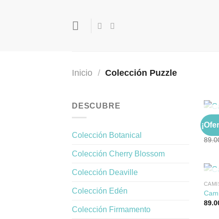
Saltar
al
contenido
Inicio
/
Colección Puzzle
DESCUBRE
CAMI
¡Ofer
Cami
Colección Botanical
89.0
Colección Cherry Blossom
Colección Deaville
CAMI
Colección Edén
Cami
89.0
Colección Firmamento