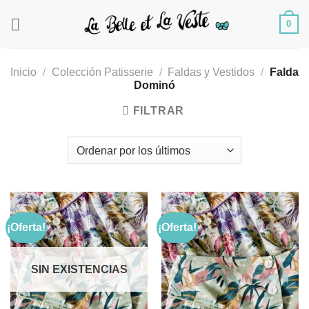
Saltar
0
al
contenido
Inicio
/
Colección Patisserie
/
Faldas y Vestidos
/
Falda
Dominó
FILTRAR
¡Oferta!
¡Oferta!
Añadir
Añadir
a la
a la
SIN EXISTENCIAS
lista de
lista de
deseos
deseos