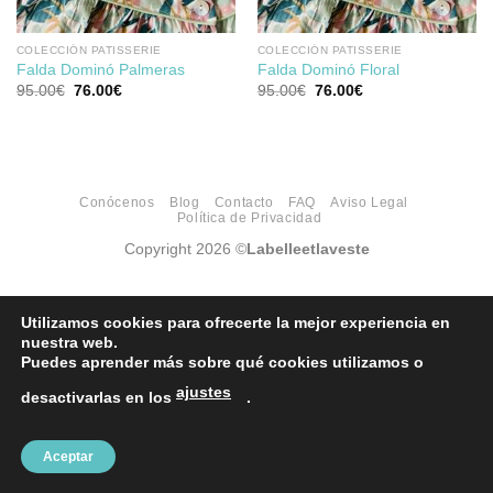
COLECCIÓN PATISSERIE
COLECCIÓN PATISSERIE
Falda Dominó Palmeras
Falda Dominó Floral
El
El
El
El
95.00
€
76.00
€
95.00
€
76.00
€
precio
precio
precio
precio
original
actual
original
actual
era:
es:
era:
es:
95.00€.
76.00€.
95.00€.
76.00€.
Conócenos
Blog
Contacto
FAQ
Aviso Legal
Política de Privacidad
Copyright 2026 ©
Labelleetlaveste
Utilizamos cookies para ofrecerte la mejor experiencia en
nuestra web.
Puedes aprender más sobre qué cookies utilizamos o
ajustes
desactivarlas en los
.
Aceptar