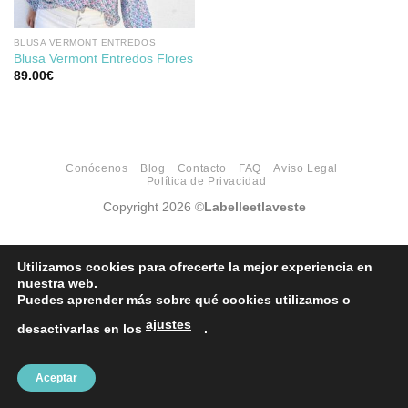
BLUSA VERMONT ENTREDOS
Blusa Vermont Entredos Flores
89.00
€
Conócenos
Blog
Contacto
FAQ
Aviso Legal
Política de Privacidad
Copyright 2026 ©
Labelleetlaveste
Utilizamos cookies para ofrecerte la mejor experiencia en
nuestra web.
Puedes aprender más sobre qué cookies utilizamos o
ajustes
desactivarlas en los
.
Aceptar