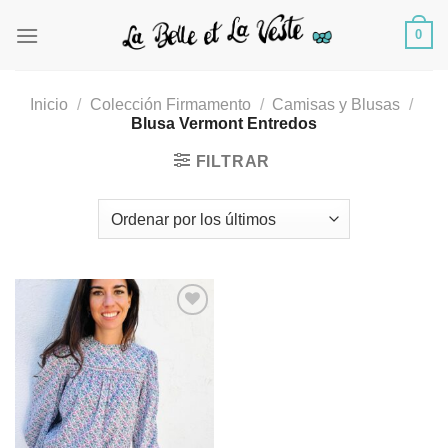
Saltar
0
al
contenido
Inicio
/
Colección Firmamento
/
Camisas y Blusas
/
Blusa Vermont Entredos
FILTRAR
Añadir
a la
lista de
deseos