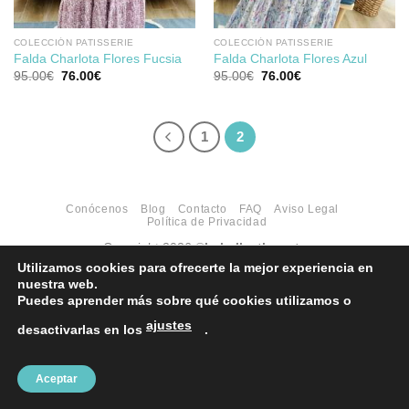
COLECCIÓN PATISSERIE
COLECCIÓN PATISSERIE
Falda Charlota Flores Fucsia
Falda Charlota Flores Azul
El
El
El
El
95.00
€
76.00
€
95.00
€
76.00
€
precio
precio
precio
precio
original
actual
original
actual
era:
es:
era:
es:
95.00€.
76.00€.
95.00€.
76.00€.
1
2
Conócenos
Blog
Contacto
FAQ
Aviso Legal
Política de Privacidad
Copyright 2026 ©
Labelleetlaveste
Utilizamos cookies para ofrecerte la mejor experiencia en
nuestra web.
Puedes aprender más sobre qué cookies utilizamos o
ajustes
desactivarlas en los
.
Aceptar