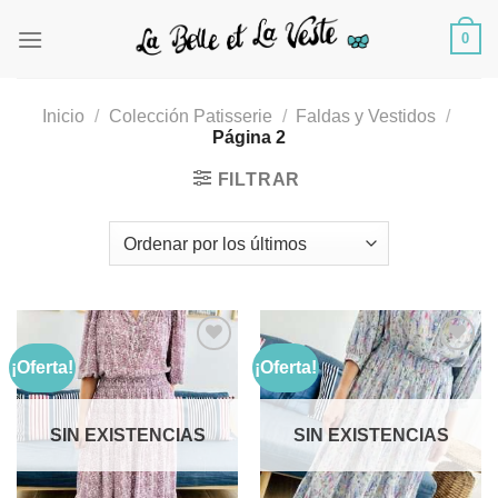
Saltar
0
al
contenido
Inicio
/
Colección Patisserie
/
Faldas y Vestidos
/
Página 2
FILTRAR
¡Oferta!
¡Oferta!
Añadir
Añadir
a la
a la
SIN EXISTENCIAS
SIN EXISTENCIAS
lista de
lista de
deseos
deseos